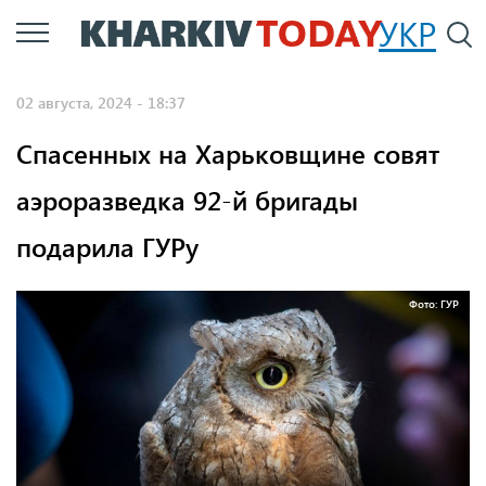
Перейти
УКР
По
к
основному
02 августа, 2024 - 18:37
содержанию
Спасенных на Харьковщине совят
аэроразведка 92-й бригады
подарила ГУРу
Фото: ГУР