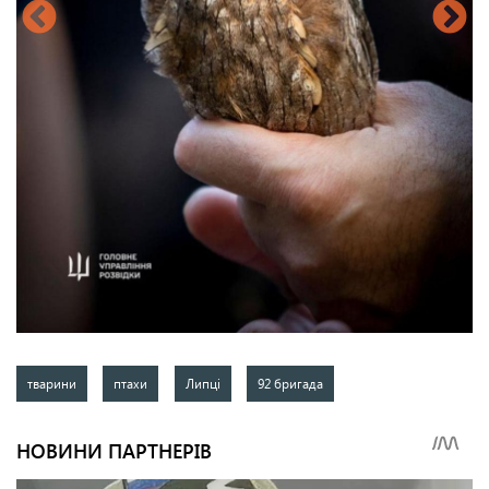
тварини
птахи
Липці
92 бригада