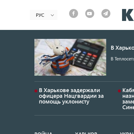
РУС
В Харько
В Теплосет
В Харькове задержали
Каб
офицера Нацгвардии за
наз
помощь уклонисту
заме
Син