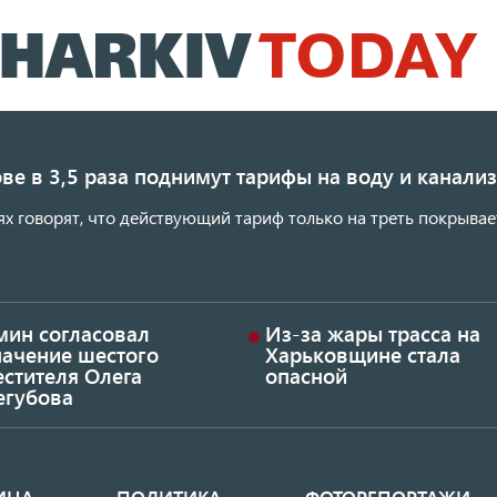
Перейти
к
основному
содержанию
ве в 3,5 раза поднимут тарифы на воду и канал
ях говорят, что действующий тариф только на треть покрывае
мин согласовал
Из-за жары трасса на
начение шестого
Харьковщине стала
стителя Олега
опасной
егубова