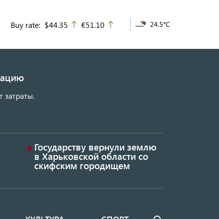
Buy rate:
$44.35
€51.10
24.5°C
up
up
изацию
т затраты.
Государству вернули землю
в Харьковской области со
скифским городищем