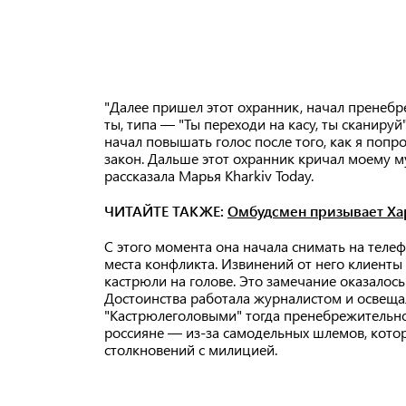
"Далее пришел этот охранник, начал пренебр
ты, типа — "Ты переходи на касу, ты сканируй
начал повышать голос после того, как я попро
закон. Дальше этот охранник кричал моему му
рассказала Марья Kharkiv Today.
ЧИТАЙТЕ ТАКЖЕ:
Омбудсмен призывает Ха
С этого момента она начала снимать на телеф
места конфликта. Извинений от него клиенты
кастрюли на голове. Это замечание оказалос
Достоинства работала журналистом и освеща
"Кастрюлеголовыми" тогда пренебрежительн
россияне — из-за самодельных шлемов, кото
столкновений с милицией.