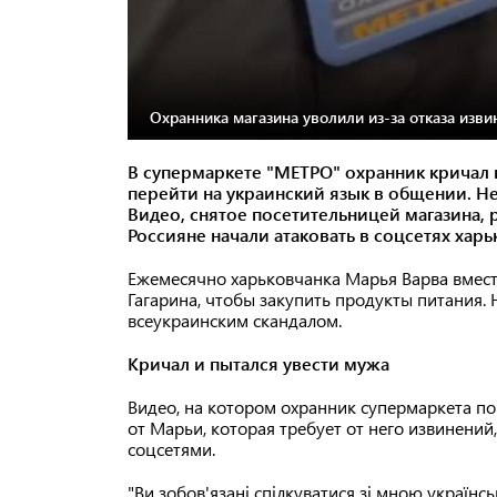
Охранника магазина уволили из-за отказа изви
В супермаркете "МЕТРО" охранник кричал 
перейти на украинский язык в общении. Н
Видео, снятое посетительницей магазина, 
Россияне начали атаковать в соцсетях хар
Ежемесячно харьковчанка Марья Варва вмест
Гагарина, чтобы закупить продукты питания.
всеукраинским скандалом.
Кричал и пытался увести мужа
Видео, на котором охранник супермаркета по
от Марьи, которая требует от него извинений,
соцсетями.
"Ви зобов'язані спілкуватися зі мною україн