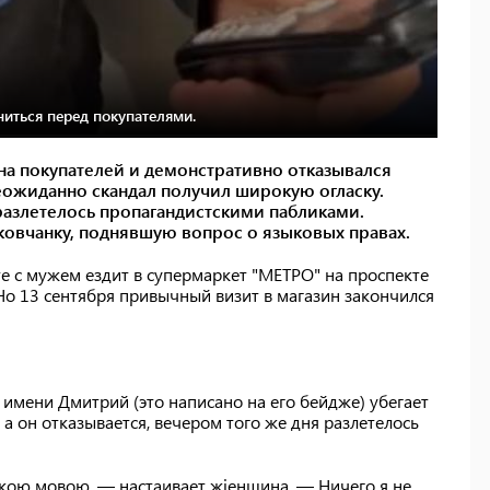
ниться перед покупателями.
на покупателей и демонстративно отказывался
еожиданно скандал получил широкую огласку.
разлетелось пропагандистскими пабликами.
ьковчанку, поднявшую вопрос о языковых правах.
е с мужем ездит в супермаркет "МЕТРО" на проспекте
 Но 13 сентября привычный визит в магазин закончился
 имени Дмитрий (это написано на его бейдже) убегает
 а он отказывается, вечером того же дня разлетелось
ською мовою, — настаивает жіенщина. — Ничего я не