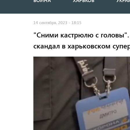
ВОЙНА
ХАРЬКОВ
УКРА
Основная
навигация
14 сентября, 2023 - 18:15
"Сними кастрюлю с головы".
скандал в харьковском супе