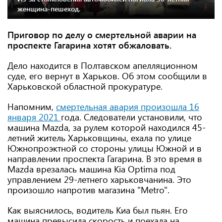
женщина-пешеход.
Приговор по делу о смертельной аварии на
проспекте Гагарина хотят обжаловать.
Дело находится в Полтавском апелляционном
суде, его вернут в Харьков. Об этом сообщили в
Харьковской областной прокуратуре.
Напомним,
смертельная авария произошла 16
января 2021
года. Следователи установили, что
машина Mazda, за рулем которой находился 45-
летний житель Харьковщины, ехала по улице
Южнопроэктной со стороны улицы Южной и в
направлении проспекта Гагарина. В это время в
Mazda врезалась машина Кіа Optima под
управлением 29-летнего харьковчанина. Это
произошло напротив магазина "Metro".
Как выяснилось, водитель Киа был пьян. Его
машина превысила скорость и поехала на