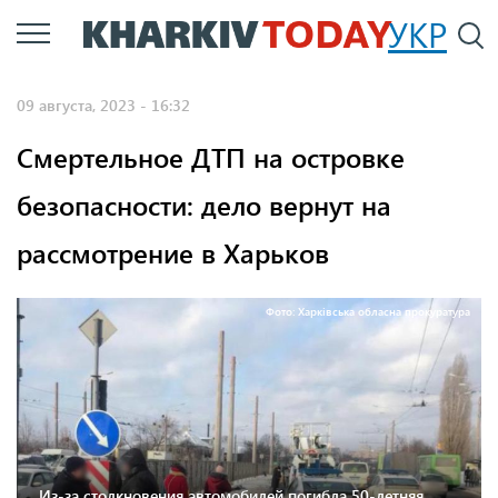
Перейти
УКР
По
к
основному
09 августа, 2023 - 16:32
содержанию
Смертельное ДТП на островке
безопасности: дело вернут на
рассмотрение в Харьков
Фото: Харківська обласна прокуратура
Из-за столкновения автомобилей погибла 50-летняя