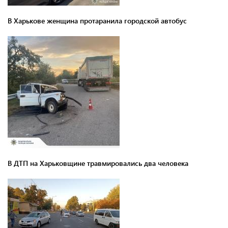
В Харькове женщина протаранила городской автобус
В ДТП на Харьковщине травмировались два человека