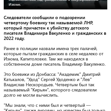
Изюме.
Следователи сообщили о подозрении
четвертому боевику так называемой ЛНР,
который причастен к убийству детского
писателя Владимира Вакуленко и гражданских в
2022 году.
Ранее в полиции назвали имена трех палачей,
которые пытали гражданских в селе недалеко от
Изюма, Капитоловке. Там же находился в
собственном доме писатель Владимир Вакуленко.
Это боевики из Донбасса: "Академик" Дмитрий
Катькалов, "Удод" Сергей Удоденко и "Лев"
Владислав Нескородьев. Четвертым был так
называемый "Кирьян", которого следователи
долго не могли вычислить.
"Мы знали, что с ними был и четвертый —
"Кирьян", также лнровец, но известен был только