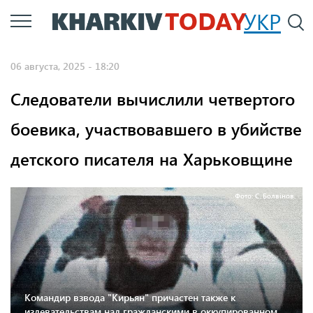
Перейти
УКР
По
к
основному
06 августа, 2025 - 18:20
содержанию
Следователи вычислили четвертого
боевика, участвовавшего в убийстве
детского писателя на Харьковщине
Фото: С. Болвінов.
Командир взвода "Кирьян" причастен также к
издевательствам над гражданскими в оккупированном