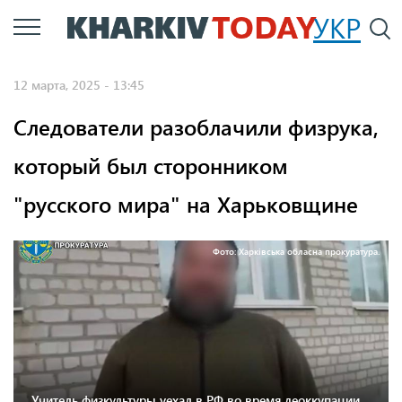
Перейти
УКР
По
к
основному
12 марта, 2025 - 13:45
содержанию
Следователи разоблачили физрука,
который был сторонником
"русского мира" на Харьковщине
Фото: Харківська обласна прокуратура.
Учитель физкультуры уехал в РФ во время деоккупации