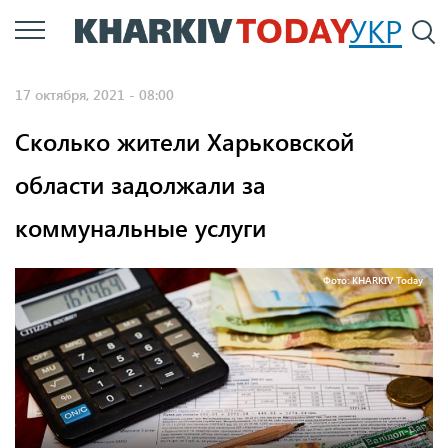
Перейти
УКР
По
к
основному
17 октября, 2021 - 08:00
содержанию
Сколько жители Харьковской
области задолжали за
коммунальные услуги
Фото: KHARKIV Today