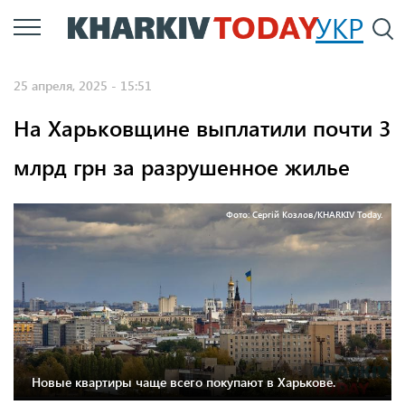
Перейти
УКР
По
к
основному
25 апреля, 2025 - 15:51
содержанию
На Харьковщине выплатили почти 3
млрд грн за разрушенное жилье
Фото: Сергій Козлов/KHARKIV Today.
Новые квартиры чаще всего покупают в Харькове.