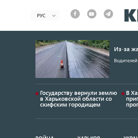
РУС
Из-за ж
Водителей 
Государству вернули землю
В Х
в Харьковской области со
приг
скифским городищем
проп