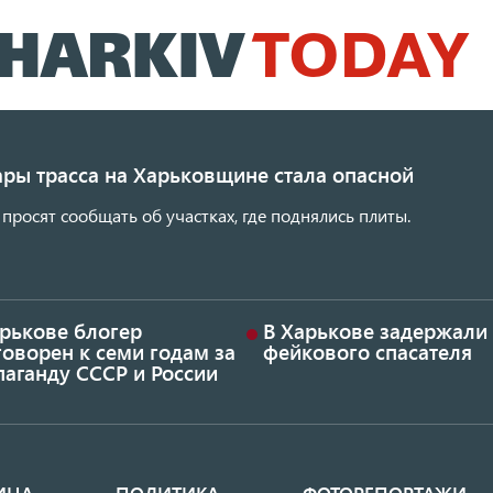
Перейти
к
основному
содержанию
ары трасса на Харьковщине стала опасной
просят сообщать об участках, где поднялись плиты.
арькове блогер
В Харькове задержали
оворен к семи годам за
фейкового спасателя
аганду СССР и России