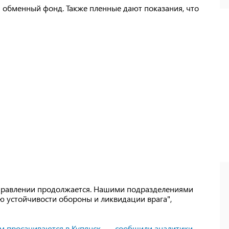
яя обменный фонд. Также пленные дают показания, что
правлении продолжается. Нашими подразделениями
 устойчивости обороны и ликвидации врага",
м просачиваются в Купянск, — сообщили аналитики