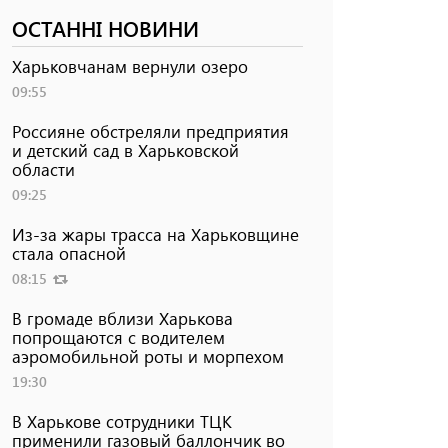
ОСТАННІ НОВИНИ
Харьковчанам вернули озеро
09:55
Россияне обстреляли предприятия
и детский сад в Харьковской
области
09:25
Из-за жары трасса на Харьковщине
стала опасной
08:15
В громаде вблизи Харькова
попрощаются с водителем
аэромобильной роты и морпехом
19:30
В Харькове сотрудники ТЦК
применили газовый баллончик во