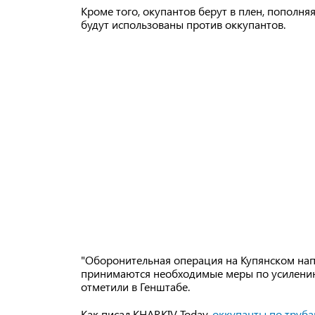
Кроме того, окупантов берут в плен, пополн
будут использованы против оккупантов.
"Оборонительная операция на Купянском на
принимаются необходимые меры по усилению
отметили в Генштабе.
Как писал KHARKIV Today,
оккупанты по труба