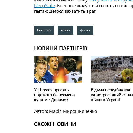
DeepState
. Военные жалуются на отсутствие 
пытающегося захватить враг.
Генштаб
война
фронт
Автор: Марія Мирошниченко
СХОЖІ НОВИНИ