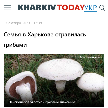
Перейти
УКР
По
к
основному
04 октября, 2023 - 13:39
содержанию
Семья в Харькове отравилась
грибами
Ілюстративне фото
Пенсионеров угостили грибами знакомые.