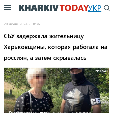
Перейти
УКР
По
к
основному
20 июня, 2024 - 18:36
содержанию
СБУ задержала жительницу
Харьковщины, которая работала на
россиян, а затем скрывалась
Фото: СБУ
Колаборантка скрывалась от следствия, однако ее