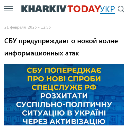
Перейти
УКР
По
к
основному
21 февраля, 2025 - 12:55
содержанию
СБУ предупреждает о новой волне
информационных атак