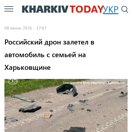
Перейти
УКР
По
к
основному
08 июня, 2026 - 17:07
содержанию
Российский дрон залетел в
автомобиль с семьей на
Харьковщине
Ілюстративне фото: Нацполіція Харківщини