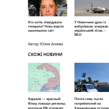
Автор: Юлия Агеева
СХОЖІ НОВИНИ
Харьков — красный:
Почти семь тысяч
Флеш показал регионы,
потребителей на
которым РФ угрожает
Харьковщине остали