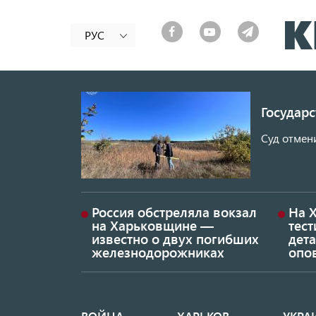
РУС
Государ
Суд отмен
Россия обстреляла вокзал
На 
на Харьковщине —
тес
известно о двух погибших
дет
железнодорожниках
опо