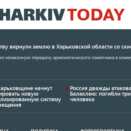
Перейти
к
основному
содержанию
ству вернули землю в Харьковской области со с
ил незаконную передачу археологического памятника в комм
Харьковщине начнут
Россия дважды атаков
тировать новую
Балаклею: погибли три
ализированную систему
человека
вещения