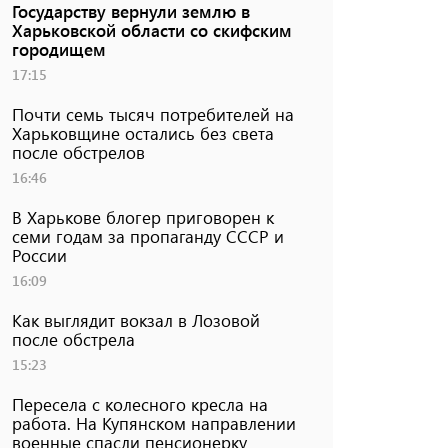
Государству вернули землю в
Харьковской области со скифским
городищем
17:15
Почти семь тысяч потребителей на
Харьковщине остались без света
после обстрелов
16:46
В Харькове блогер приговорен к
семи годам за пропаганду СССР и
России
16:09
Как выглядит вокзал в Лозовой
после обстрела
15:23
Пересела с колесного кресла на
работа. На Купянском направлении
военные спасли пенсионерку