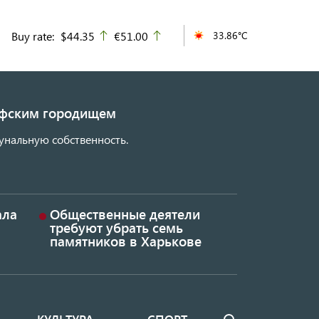
Buy rate:
$44.35
€51.00
33.86°C
up
up
кифским городищем
унальную собственность.
ала
Общественные деятели
требуют убрать семь
памятников в Харькове