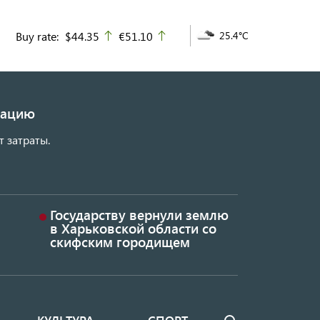
Buy rate:
$44.35
€51.10
25.4°C
up
up
изацию
т затраты.
Государству вернули землю
в Харьковской области со
скифским городищем