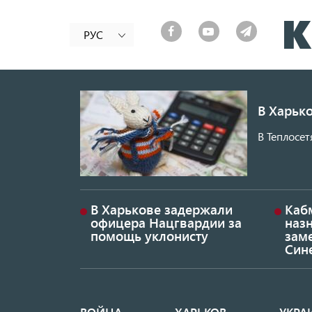
РУС
В Харько
В Теплосет
В Харькове задержали
Каб
офицера Нацгвардии за
наз
помощь уклонисту
заме
Син