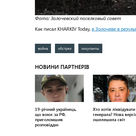
Фото: Золочевский поселковый совет
Как писал KHARKIV Today,
в Золочеве в резул
война
обстрел
оккупанты