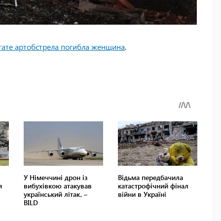
ьтате артобстрела погибла женщина
.