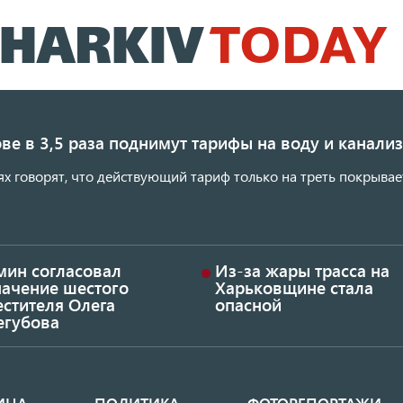
Перейти
к
основному
содержанию
ве в 3,5 раза поднимут тарифы на воду и канал
ях говорят, что действующий тариф только на треть покрывае
мин согласовал
Из-за жары трасса на
начение шестого
Харьковщине стала
стителя Олега
опасной
егубова