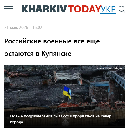
Перейти
УКР
По
к
основному
21 мая, 2026 - 15:02
содержанию
Российские военные все еще
остаются в Купянске
Фото: скрин відео
Новые подразделения пытаются прорваться на север
города.