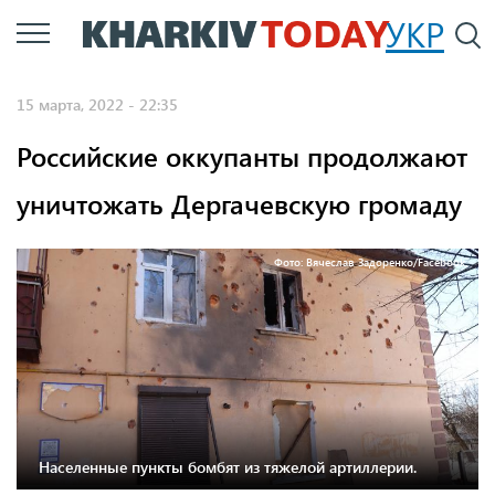
Перейти
УКР
По
к
основному
15 марта, 2022 - 22:35
содержанию
Российские оккупанты продолжают
уничтожать Дергачевскую громаду
Фото: Вячеслав Задоренко/Facebook.
Населенные пункты бомбят из тяжелой артиллерии.