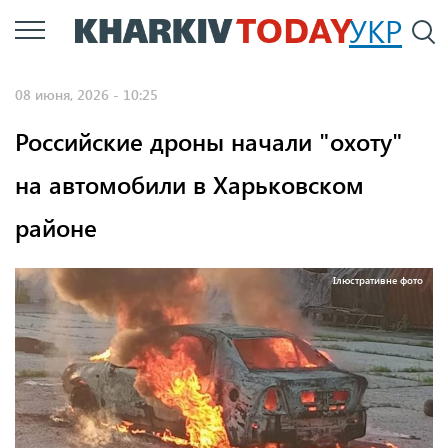
Перейти
УКР
По
к
основному
08 июня, 2026 - 10:25
содержанию
Российские дроны начали "охоту"
на автомобили в Харьковском
районе
Ілюстративне фото