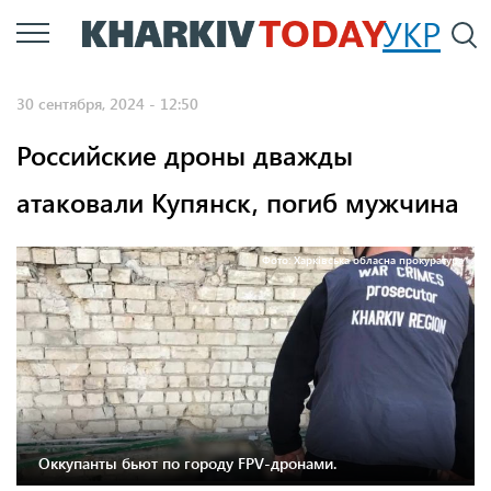
Перейти
УКР
По
к
основному
30 сентября, 2024 - 12:50
содержанию
Российские дроны дважды
атаковали Купянск, погиб мужчина
Фото: Харківська обласна прокуратура
Оккупанты бьют по городу FPV-дронами.