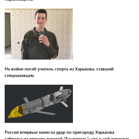
На войне погиб учитель спорта из Харькова, ставший
спецназовцем
Россия впервые нанесла удар по пригороду Харькова
гибридным дроном-ракетой "Бандероль": что о ней известно