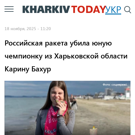
Перейти
УКР
По
к
основному
18 ноября, 2025 - 11:20
содержанию
Российская ракета убила юную
чемпионку из Харьковской области
Карину Бахур
Фото: соцмережі.