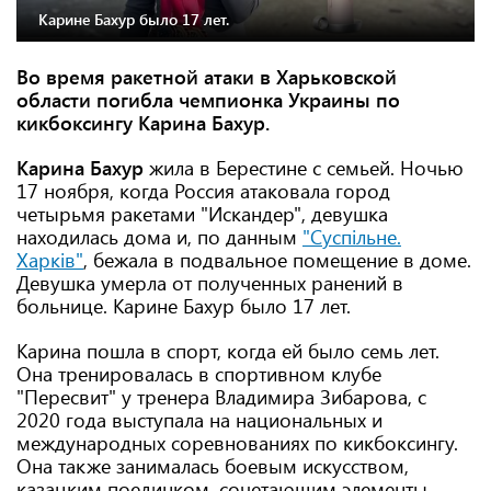
Карине Бахур было 17 лет.
Во время ракетной атаки в Харьковской
области погибла чемпионка Украины по
кикбоксингу Карина Бахур.
Карина Бахур
жила в Берестине с семьей. Ночью
17 ноября, когда Россия атаковала город
четырьмя ракетами "Искандер", девушка
находилась дома и, по данным
"Суспільне.
Харків"
, бежала в подвальное помещение в доме.
Девушка умерла от полученных ранений в
больнице. Карине Бахур было 17 лет.
Карина пошла в спорт, когда ей было семь лет.
Она тренировалась в спортивном клубе
"Пересвит" у тренера Владимира Зибарова, с
2020 года выступала на национальных и
международных соревнованиях по кикбоксингу.
Она также занималась боевым искусством,
казацким поединком, сочетающим элементы