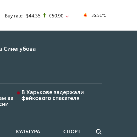
Buy rate:
$44.35
€50.90
35.51°C
up
down
а Синегубова
В Харькове задержали
ам за
фейкового спасателя
сии
КУЛЬТУРА
СПОРТ
Поиск