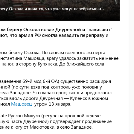
гу Оскола и кичатся, что уже могут перебрасывать
вом берегу Оскола возле Двуречной и "нависают"
ют, что армия РФ смогла наладить переправу и
ом берегу Оскола. По словам военного эксперта
стантина Машовца, врагу удалось захватить не менее
на юг, в сторону Купянска. До ближайшего села
азделения 69-й мсд 6-й ОА) существенно расширил
чной (по сути, взяв под контроль уже половину
села Западное. Что характерно, как я и предполагал
аться вдоль дороги Двуречная — Купенск в южном
писал
Машовец
утром 13 января.
ate Руслан Микула (ресурс на прошлой неделе
льшую часть Двуречной) подтверждает продвижение
ние к югу от Масютовки, в село Западное.