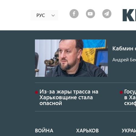
РУС
Кабмин 
Андрей Бес
Из-за жары трасса на
Гос
Харьковщине стала
в Ха
опасной
ски
ВОЙНА
ХАРЬКОВ
УКРА
Основная