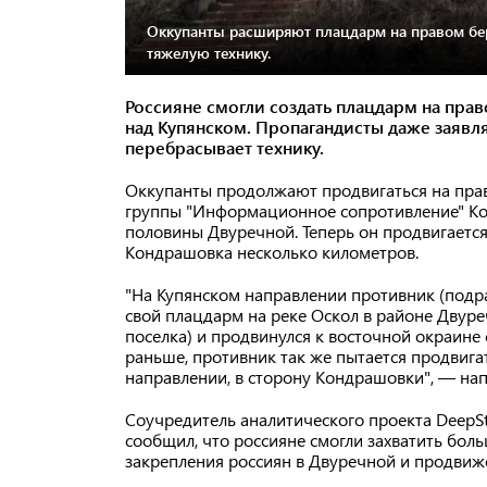
Оккупанты расширяют плацдарм на правом бере
тяжелую технику.
Россияне смогли создать плацдарм на пра
над Купянском. Пропагандисты даже заявля
перебрасывает технику.
Оккупанты продолжают продвигаться на прав
группы "Информационное сопротивление" Кон
половины Двуречной. Теперь он продвигается 
Кондрашовка несколько километров.
"На Купянском направлении противник (подр
свой плацдарм на реке Оскол в районе Двуре
поселка) и продвинулся к восточной окраине 
раньше, противник так же пытается продвиг
направлении, в сторону Кондрашовки", — на
Соучредитель аналитического проекта DeepSt
сообщил, что россияне смогли захватить бо
закрепления россиян в Двуречной и продвиже