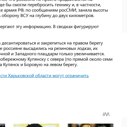
е бы смогли перебросить технику и, в частности,
кже армия РФ, по сообщениям росСМИ, заняла высоты
ь оборону ВСУ на глубину до двух километров.
вергают эту информацию. В сводках фигурируют
 десантироваться и закрепиться на правом берегу
е россияне высадились на резиновых лодках, их
чной и Западного плацдарм только увеличивается.
вобережному Купянску с севера (по прямой около семи
на Купянск и Боровую на левом берегу.
асти Харьковской области могут ограничить