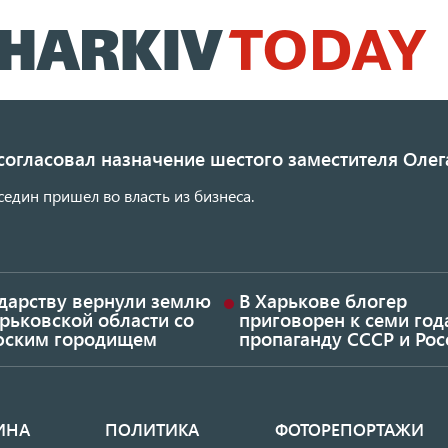
Перейти
к
основному
содержанию
согласовал назначение шестого заместителя Олег
един пришел во власть из бизнеса.
ударству вернули землю
В Харькове блогер
рьковской области со
приговорен к семи год
фским городищем
пропаганду СССР и Рос
ИНА
ПОЛИТИКА
ФОТОРЕПОРТАЖИ