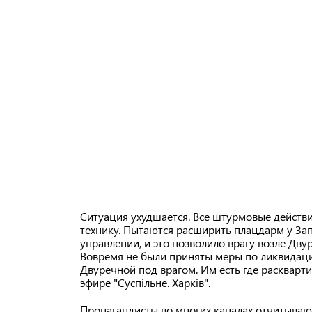
Ситуация ухудшается. Все штурмовые действ
технику. Пытаются расширить плацдарм у Зап
управлении, и это позволило врагу возле Дв
Вовремя не были приняты меры по ликвидаци
Двуречной под врагом. Им есть где раскварти
эфире "Суспільне. Харків".
Пропагандисты во многих каналах отчитывают