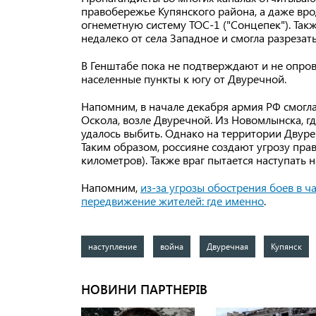
правобережье Купянского района, а даже врод
огнеметную систему ТОС-1 ("Сонцепек"). Та
недалеко от села Западное и смогла разрезат
В Генштабе пока не подтверждают и не опро
населенные пункты к югу от Двуречной.
Напомним, в начале декабря армия РФ смогла
Оскола, возле Двуречной. Из Новомлынска, гд
удалось выбить. Однако на территории Двуре
Таким образом, россияне создают угрозу пра
километров). Также враг пытается наступать 
Напомним,
из-за угрозы обострения боев в ч
передвижение жителей: где именно
.
наступление
война
Двуречная
Купянск