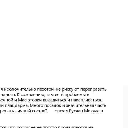
ия исключительно пехотой, не рискуют переправить
адного. К сожалению, там есть проблемы в
уречной и Масютовки высадиться и накапливаться.
и плацдарма. Много посадок и значительная часть
ровать личный состав", — сказал Руслан Микула в
ся, что россияне не просто продвигаются на