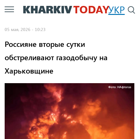
Перейти
УКР
По
к
основному
05 мая, 2026 - 10:23
содержанию
Россияне вторые сутки
обстреливают газодобычу на
Харьковщине
Фото: НАфтогаз