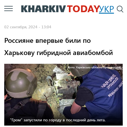
Перейти
УКР
По
к
основному
02 сентября, 2024 - 13:04
содержанию
Россияне впервые били по
Харькову гибридной авиабомбой
Фото: Харківська обласна прокуратура
"Гром" запустили по городу в последний день лета.