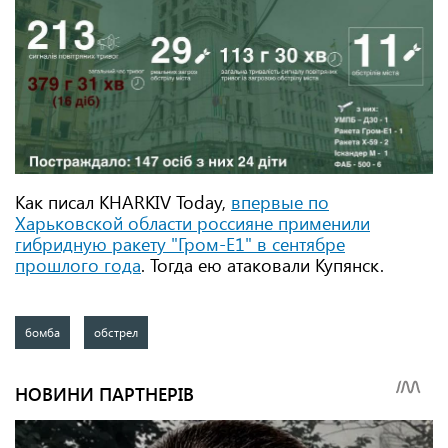
Как писал KHARKIV Today,
впервые по
Харьковской области россияне применили
гибридную ракету "Гром-Е1" в сентябре
прошлого года
. Тогда ею атаковали Купянск.
бомба
обстрел