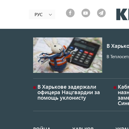
РУС
В Харько
В Теплосет
В Харькове задержали
Каб
офицера Нацгвардии за
наз
помощь уклонисту
заме
Син