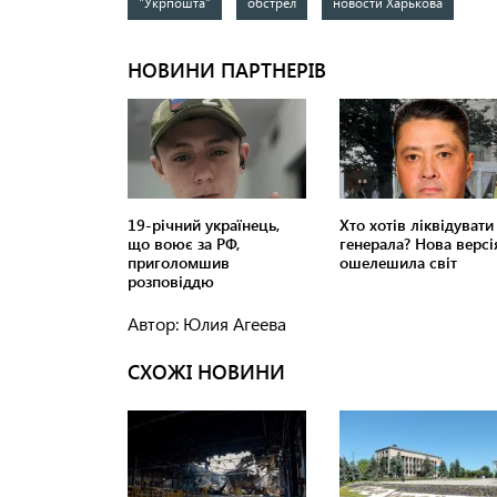
"Укрпошта"
обстрел
новости Харькова
Автор: Юлия Агеева
СХОЖІ НОВИНИ