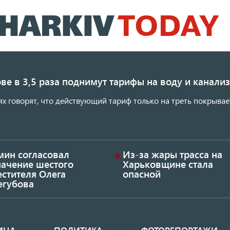
Перейти
к
основному
содержанию
ве в 3,5 раза поднимут тарифы на воду и канал
ях говорят, что действующий тариф только на треть покрывае
мин согласовал
Из-за жары трасса на
начение шестого
Харьковщине стала
стителя Олега
опасной
егубова