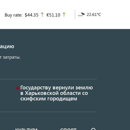
Buy rate:
$44.35
€51.10
22.61°C
up
up
изацию
т затраты.
Государству вернули землю
в Харьковской области со
скифским городищем