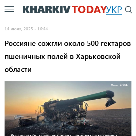
Перейти
УКР
По
к
основному
14 июля, 2025 - 16:44
содержанию
Россияне сожгли около 500 гектаров
пшеничных полей в Харьковской
области
Фото: ХОВА.
Россияне обстреливают поля с урожаем возле линии