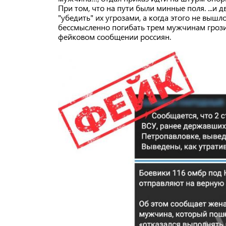
При том, что на пути были минные поля. ...и 
"убедить" их угрозами, а когда этого не вышл
бессмысленно погибать трем мужчинам грозит 
фейковом сообщении россиян.