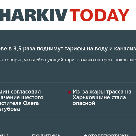
Перейти
к
основному
содержанию
ве в 3,5 раза поднимут тарифы на воду и канал
ях говорят, что действующий тариф только на треть покрывае
мин согласовал
Из-за жары трасса на
начение шестого
Харьковщине стала
стителя Олега
опасной
егубова