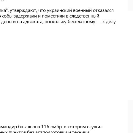
ика", утверждают, что украинский военный отказался
 якобы задержали и поместили в следственный
ь деньги на адвоката, поскольку бесплатному — к делу
 командир батальона 116 омбр, в котором служил
ых пунктов без артподготовки и техники.