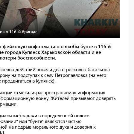
я о 116-й бригаде.
т фейковую информацию о якобы бунте в 116-й
е города Купянск Харьковской области и ее
 потери боеспособности.
боевых действий вывели два стрелковых батальона
ону на подступах к селу Петропавловка (на него
продвигаться в Купянск).
мации отметили: распространяемая информация
информационную войну. Жителей призывают доверять
рмации.
циальные) задачи в определенной полосе
овании" или "бунте" являются частью
ой на подрыв морального духа и доверия к
ПД.