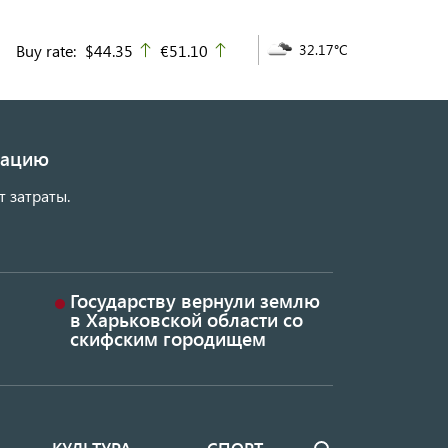
Buy rate:
$44.35
€51.10
32.17°C
up
up
изацию
т затраты.
Государству вернули землю
в Харьковской области со
скифским городищем