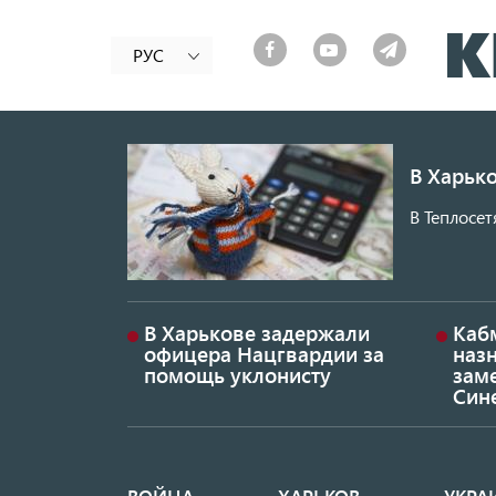
РУС
В Харько
В Теплосет
В Харькове задержали
Каб
офицера Нацгвардии за
наз
помощь уклонисту
заме
Син