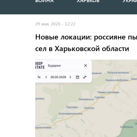
ВОЙНА
ХАРЬКОВ
УКРА
Основная
навигация
29 мая, 2026 - 12:22
Новые локации: россияне пы
сел в Харьковской области