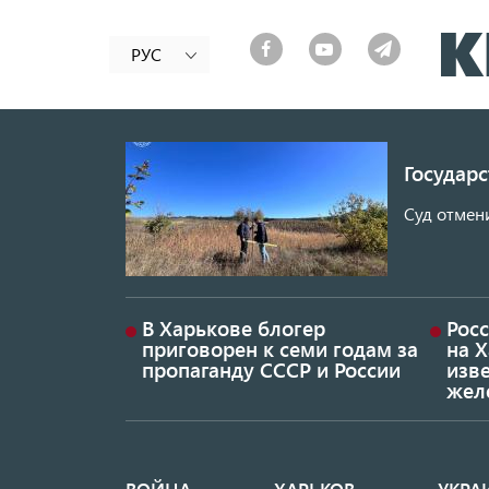
РУС
Государ
Суд отмен
В Харькове блогер
Росс
приговорен к семи годам за
на 
пропаганду СССР и России
изве
жел