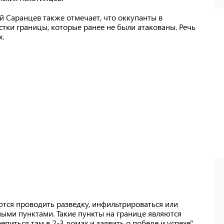
й Саранцев также отмечает, что оккупанты в
стки границы, которые ранее не были атакованы. Речь
х.
тся проводить разведку, инфильтрироваться или
ыми пунктами. Такие пункты на границе являются
епиться там в 2-3 домах и заявить о победе и успехе",