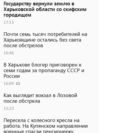
Государству вернули землю в
Харьковской области со скифским
городищем
17:15
Почти семь тысяч потребителей на
Харьковщине остались без света
после обстрелов
16:46
В Харькове блогер приговорен к
семи годам за пропаганду СССР и
России
16:09
Как выглядит вокзал в Лозовой
после обстрела
15:23
Пересела с колесного кресла на
работа. На Купянском направлении
военные спасли пенсионерку