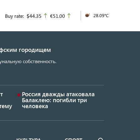
Buy rate:
$44.35
€51.00
28.09°C
up
up
кифским городищем
унальную собственность.
т
Россия дважды атаковала
Балаклею: погибли три
тему
человека