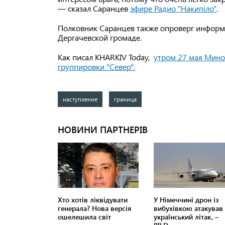
— сказал Саранцев
эфире Радио "Накипіло"
.
Полковник Саранцев также опроверг информа
Дергачевской громаде.
Как писал KHARKIV Today,
утром 27 мая Мино
группировки "Север".
наступление
граница