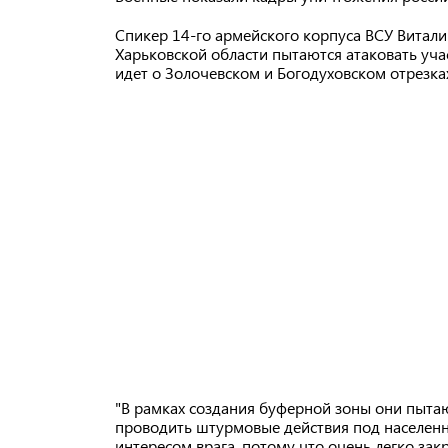
Спикер 14-го армейского корпуса ВСУ Витали
Харьковской области пытаются атаковать уча
идет о Золочевском и Богодуховском отрезка
"В рамках создания буферной зоны они пытаю
проводить штурмовые действия под населенн
интересом врага, потому что очень легко закр