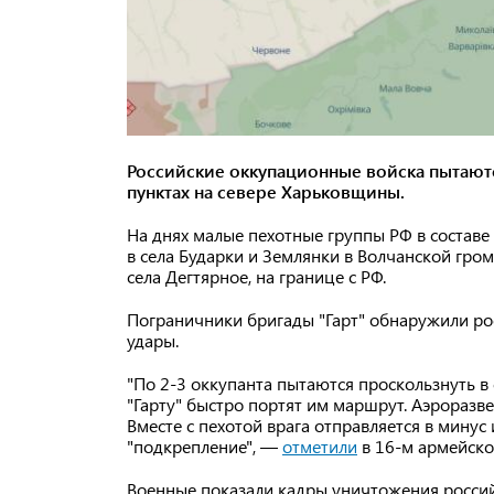
Российские оккупационные войска пытают
пунктах на севере Харьковщины.
На днях малые пехотные группы РФ в составе
в села Бударки и Землянки в Волчанской гро
села Дегтярное, на границе с РФ.
Пограничники бригады "Гарт" обнаружили ро
удары.
"По 2-3 оккупанта пытаются проскользнуть в
"Гарту" быстро портят им маршрут. Аэроразв
Вместе с пехотой врага отправляется в минус
"подкрепление", —
отметили
в 16-м армейско
Военные показали кадры уничтожения россий