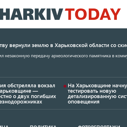
Перейти
к
основному
содержанию
ству вернули землю в Харьковской области со с
ил незаконную передачу археологического памятника в комм
ия обстреляла вокзал
На Харьковщине начну
Харьковщине —
тестировать новую
стно о двух погибших
детализированную сис
езнодорожниках
оповещения