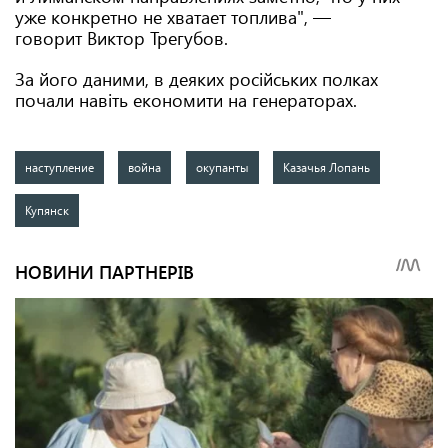
уже конкретно не хватает топлива", —
говорит Виктор Трегубов.
За його даними, в деяких російських полках
почали навіть економити на генераторах.
наступление
война
окупанты
Казачья Лопань
Купянск