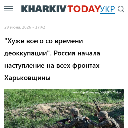
Перейти
УКР
По
к
основному
29 июня, 2026 - 17:42
содержанию
"Хуже всего со времени
деоккупации". Россия начала
наступление на всех фронтах
Харьковщины
Фото: Сергій Козлов/KHARKIV Today