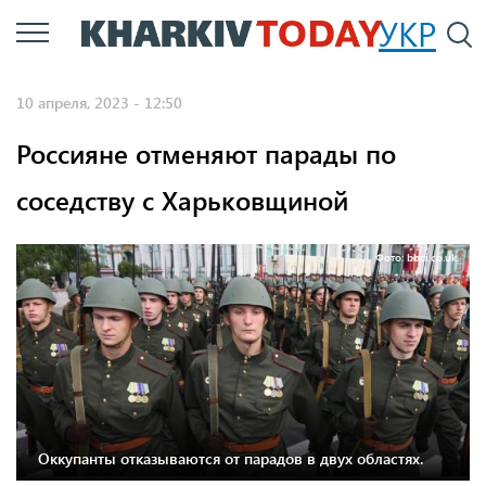
Перейти
УКР
По
к
основному
10 апреля, 2023 - 12:50
содержанию
Россияне отменяют парады по
соседству с Харьковщиной
Фото: bbci.co.uk.
Оккупанты отказываются от парадов в двух областях.