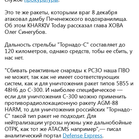
Это те же ракеты, которыми враг 8 декабря
атаковал дамбу Печенежского водохранилища.
Об этом KHARKIV Today рассказал глава ХОВА
Олег Синегубов.
Дальность стрельбы "Торнадо-С" составляет до
120 километров, однако средств, тобы ее сбить, у
нас нет.
"Сбивать реактивные снаряды к РСЗО наша ПВО
не может, так как не имеет соответствующих
систем, как и для уничтожения ракет типов 5В55 и
48Н6 до С-300. И наиболее специфическое —
если для уничтожения С-300 можно применить
противорадиолокационную ракету AGM-88
HARM, то для уничтожения российских "Торнадо-
С" такой тип ракет не подходит. Для
нейтрализации угрозы нужны уже дальнобойные
ОТРК, как тот же ATACMS например",— писал
аналитический портал
Defense Express
.