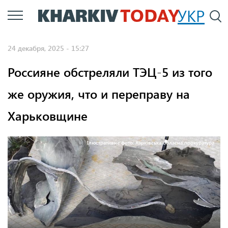
Перейти
УКР
По
к
основному
24 декабря, 2025 - 15:27
содержанию
Россияне обстреляли ТЭЦ-5 из того
же оружия, что и переправу на
Харьковщине
Ілюстративне фото: Харківська обласна прокуратура.