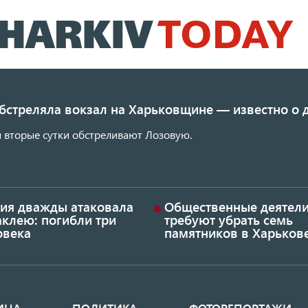
Перейти
к
основному
содержанию
обстреляла вокзал на Харьковщине — известно о
 вторые сутки обстреливают Лозовую.
сия дважды атаковала
Общественные деятел
аклею: погибли три
требуют убрать семь
овека
памятников в Харьков