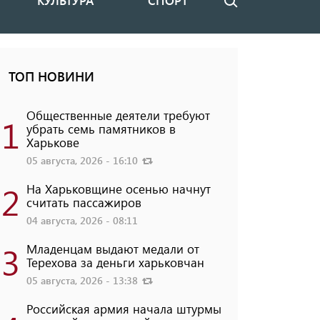
КУЛЬТУРА
СПОРТ
Поиск
ТОП НОВИНИ
Общественные деятели требуют
1
убрать семь памятников в
Харькове
05 августа, 2026 - 16:10
2
На Харьковщине осенью начнут
считать пассажиров
04 августа, 2026 - 08:11
3
Младенцам выдают медали от
Терехова за деньги харьковчан
05 августа, 2026 - 13:38
Российская армия начала штурмы