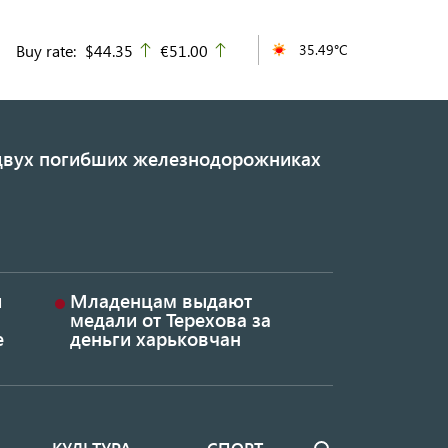
Buy rate:
$44.35
€51.00
35.49°C
up
up
 двух погибших железнодорожниках
и
Младенцам выдают
медали от Терехова за
е
деньги харьковчан