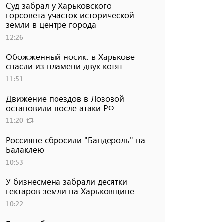
Суд забрал у Харьковского
горсовета участок исторической
земли в центре города
12:26
Обожженный носик: в Харькове
спасли из пламени двух котят
11:51
Движение поездов в Лозовой
остановили после атаки РФ
11:20
Россияне сбросили "Бандероль" на
Балаклею
10:53
У бизнесмена забрали десятки
гектаров земли на Харьковщине
10:22