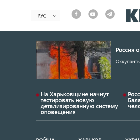
РУС
Россия 
Оккупанты
На Харьковщине начнут
Рос
тестировать новую
Бал
детализированную систему
чел
оповещения