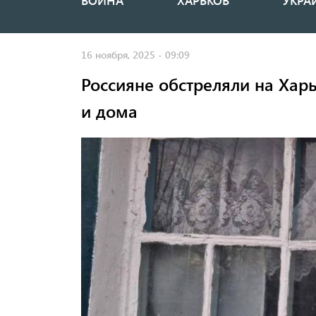
ВОЙНА
ХАРЬКОВ
УКРА
Основная
навигация
16 ноября, 2025 - 09:09
Россияне обстреляли на Хар
и дома