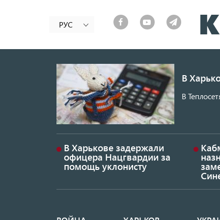
РУС
В Харько
В Теплосет
В Харькове задержали
Каб
офицера Нацгвардии за
наз
помощь уклонисту
заме
Син