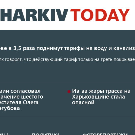
Перейти
к
основному
содержанию
ве в 3,5 раза поднимут тарифы на воду и канал
ях говорят, что действующий тариф только на треть покрывае
мин согласовал
Из-за жары трасса на
начение шестого
Харьковщине стала
стителя Олега
опасной
егубова