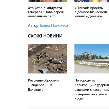
Автор:
Елена Павленко
СХОЖІ НОВИНИ
Россияне сбросили
По городу на
"Бандероль" на
Харьковщине ударил
Балаклею
ракетами с кассетны
боеприпасами: погиб
люди