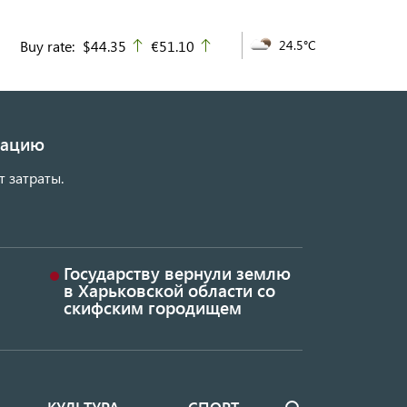
Buy rate:
$44.35
€51.10
24.5°C
up
up
изацию
т затраты.
Государству вернули землю
в Харьковской области со
скифским городищем