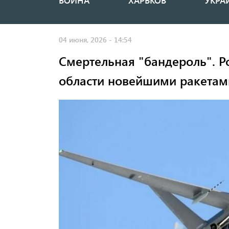
ВОЙНА
ХАРЬКОВ
УКРА
Основная
навигация
04 июня, 2026 - 14:54
Смертельная "бандероль". Р
области новейшими ракетам