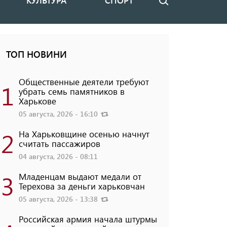
КУЛЬТУРА
СПОРТ
Поиск
ТОП НОВИНИ
Общественные деятели требуют
1
убрать семь памятников в
Харькове
05 августа, 2026 - 16:10
2
На Харьковщине осенью начнут
считать пассажиров
04 августа, 2026 - 08:11
3
Младенцам выдают медали от
Терехова за деньги харьковчан
05 августа, 2026 - 13:38
Российская армия начала штурмы