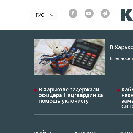
РУС
В Харько
В Теплосет
В Харькове задержали
Каб
офицера Нацгвардии за
наз
помощь уклонисту
заме
Син