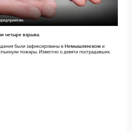
предприятие.
ли четыре взрыва.
адания были зафиксированы в
Немышлянском
и
спыхнули пожары. Известно о девяти пострадавших.