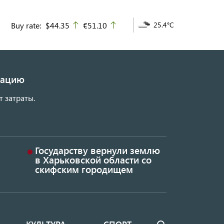
Buy rate:
$44.35
€51.10
25.4°C
up
up
изацию
т затраты.
Государству вернули землю
в Харьковской области со
скифским городищем