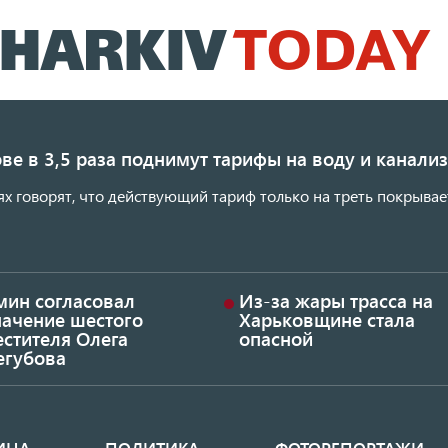
Перейти
к
основному
содержанию
ве в 3,5 раза поднимут тарифы на воду и канал
ях говорят, что действующий тариф только на треть покрывае
мин согласовал
Из-за жары трасса на
начение шестого
Харьковщине стала
стителя Олега
опасной
егубова