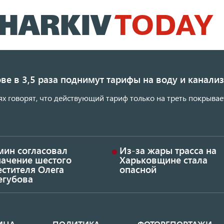
Перейти
к
основному
содержанию
ве в 3,5 раза поднимут тарифы на воду и канал
ях говорят, что действующий тариф только на треть покрывае
мин согласовал
Из-за жары трасса на
начение шестого
Харьковщине стала
стителя Олега
опасной
егубова