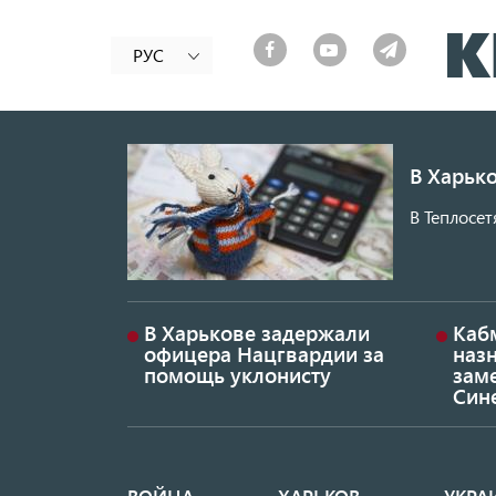
РУС
В Харько
В Теплосет
В Харькове задержали
Каб
офицера Нацгвардии за
наз
помощь уклонисту
заме
Син