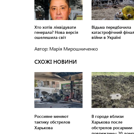
Автор: Марія Мирошниченко
СХОЖІ НОВИНИ
Россияне меняют
В городе вблизи
тактику обстрелов
Харькова после
Харькова
обстрелов росармии
повреждены 20 домо