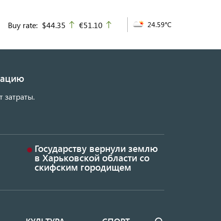
Buy rate:
$44.35
€51.10
24.59°C
up
up
изацию
т затраты.
Государству вернули землю
в Харьковской области со
скифским городищем