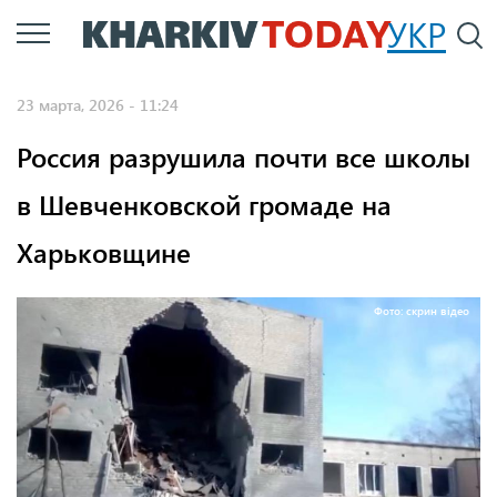
Перейти
УКР
По
к
основному
23 марта, 2026 - 11:24
содержанию
Россия разрушила почти все школы
в Шевченковской громаде на
Харьковщине
Фото: скрин відео