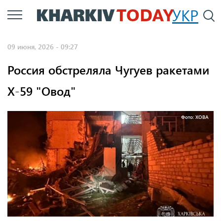
Перейти
УКР
По
к
основному
09 июня, 2026 - 09:27
содержанию
Россия обстреляла Чугуев ракетами
Х-59 "Овод"
Фото: ХОВА