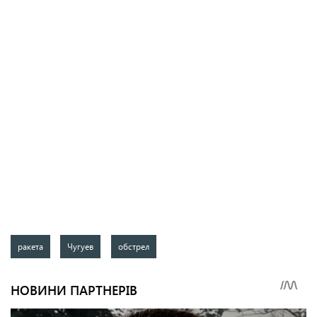
ракета
Чугуев
обстрел