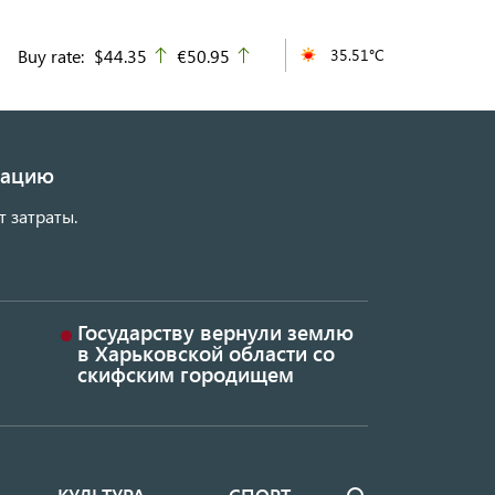
Buy rate:
$44.35
€50.95
35.51°C
up
up
изацию
т затраты.
Государству вернули землю
в Харьковской области со
скифским городищем