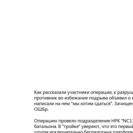
Как рассказали участники операции, к разру
противник во избежание подрыва объявил о 
написали на нем "мы хотим сдаться". Зачище
ОШБр.
Операцию провело подразделение НРК "NC13
батальона. В "тройке" уверяют, что это пер
штурм исключительно беспилотных платформ