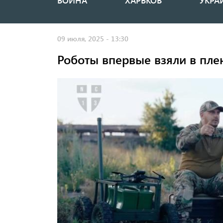
ВОЙНА
ХАРЬКОВ
УКРА
Основная
навигация
09 июля, 2025 - 13:30
Роботы впервые взяли в пле