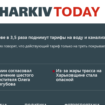
Перейти
к
основному
содержанию
ве в 3,5 раза поднимут тарифы на воду и канал
ях говорят, что действующий тариф только на треть покрывае
мин согласовал
Из-за жары трасса на
начение шестого
Харьковщине стала
стителя Олега
опасной
егубова