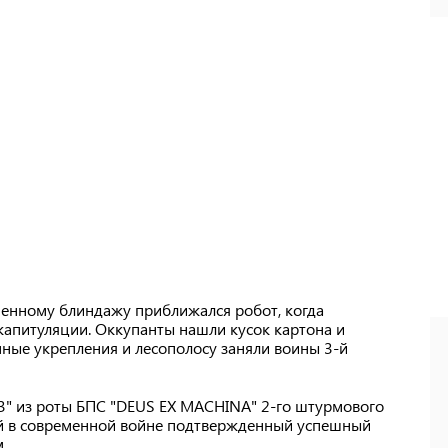
шенному блиндажу приближался робот, когда
капитуляции. Оккупанты нашли кусок картона и
нные укрепления и лесополосу заняли воины 3-й
" из роты БПС "DEUS EX MACHINA" 2-го штурмового
вый в современной войне подтвержденный успешный
.