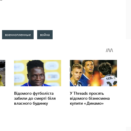
военнопленные
война