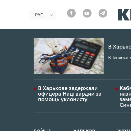
РУС
В Харько
В Теплосет
В Харькове задержали
Каб
офицера Нацгвардии за
наз
помощь уклонисту
заме
Син