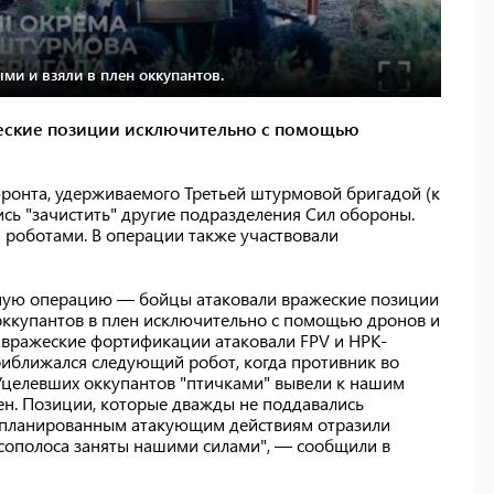
и и взяли в плен оккупантов.
еские позиции исключительно с помощью
фронта, удерживаемого Третьей штурмовой бригадой (к
ись "зачистить" другие подразделения Сил обороны.
роботами. В операции также участвовали
ную операцию — бойцы атаковали вражеские позиции
и оккупантов в плен исключительно с помощью дронов и
 вражеские фортификации атаковали FPV и НРК-
иближался следующий робот, когда противник во
Уцелевших оккупантов "птичками" вывели к нашим
лен. Позиции, которые дважды не поддавались
спланированным атакующим действиям отразили
сополоса заняты нашими силами", — сообщили в