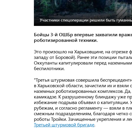
Участники спецоперации решили быть гуманным
Бойцы 3-й ОШБр впервые захватили враж
роботизированной техники.
Это произошло на Харьковщине, на отрезке 
западу от Боровой). Ранее эти позиции пытал
Оккупанты капитулировали перед наземными 
беспилотники.
"Третья штурмовая совершила беспрецедент
в Харьковской области, зачистили их и взял
наземных роботизированных комплексов. Да,
камикадзе. К разрушенному блиндажу уже пр
избежание подрыва объявил о капитуляции. 
рубежам, и согласно регламенту — взяли в п
смежным подразделениям, благодаря четко 
роботы Тройки. Зачищенные укрепления и ле
Третьей штурмовой бригаде
.