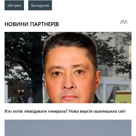
обстрел
Богодухов