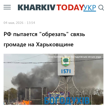
Перейти
УКР
По
к
основному
04 мая, 2026 - 13:54
содержанию
РФ пытается "обрезать" связь
громаде на Харьковщине
Ілюстративне фото: Богодухівська міська рада