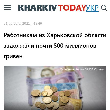
Перейти
УКР
По
к
основному
31 августа, 2021 - 18:40
содержанию
Работникам из Харьковской области
задолжали почти 500 миллионов
гривен
Фото: Сергій Козлов / KHARKIV Today