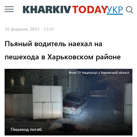
Перейти
УКР
По
к
основному
10 февраля, 2023 - 13:37
содержанию
Пьяный водитель наехал на
пешехода в Харьковском районе
Фото: ГУ Нацполіції у Харківській області
Пешеход погиб.