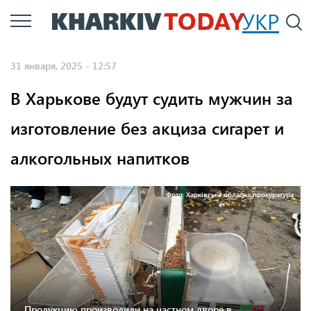
Перейти
УКР
По
к
основному
31 января, 2025 - 12:57
содержанию
В Харькове будут судить мужчин за
изготовление без акциза сигарет и
алкогольных напитков
Фото: Харківська обласна прокуратура
Продукцию производили на частном дворе в