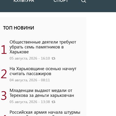
КУЛЬТУРА
СПОРТ
Поиск
ТОП НОВИНИ
Общественные деятели требуют
1
убрать семь памятников в
Харькове
05 августа, 2026 - 16:10
2
На Харьковщине осенью начнут
считать пассажиров
04 августа, 2026 - 08:11
3
Младенцам выдают медали от
Терехова за деньги харьковчан
05 августа, 2026 - 13:38
Российская армия начала штурмы