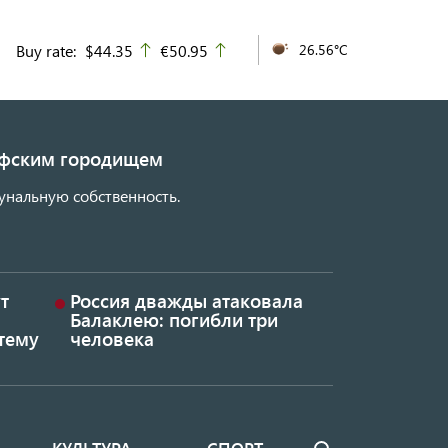
Buy rate:
$44.35
€50.95
26.56°C
up
up
кифским городищем
унальную собственность.
т
Россия дважды атаковала
Балаклею: погибли три
тему
человека