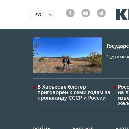
РУС
Государ
Суд отмен
В Харькове блогер
Росс
приговорен к семи годам за
на 
пропаганду СССР и России
изве
жел