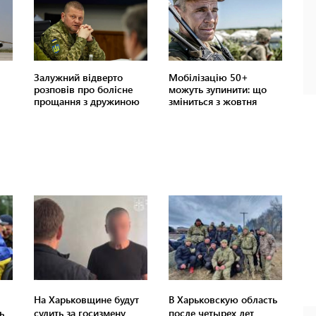
На Харьковщине будут
В Харьковскую область
ь
судить за госизмену
после четырех лет