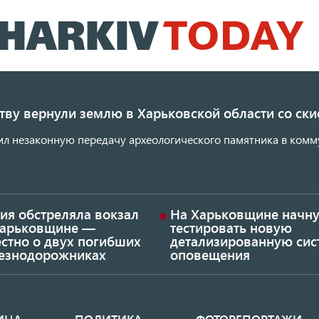
Перейти
к
основному
содержанию
ству вернули землю в Харьковской области со с
ил незаконную передачу археологического памятника в комм
ия обстреляла вокзал
На Харьковщине начну
Харьковщине —
тестировать новую
стно о двух погибших
детализированную сис
езнодорожниках
оповещения