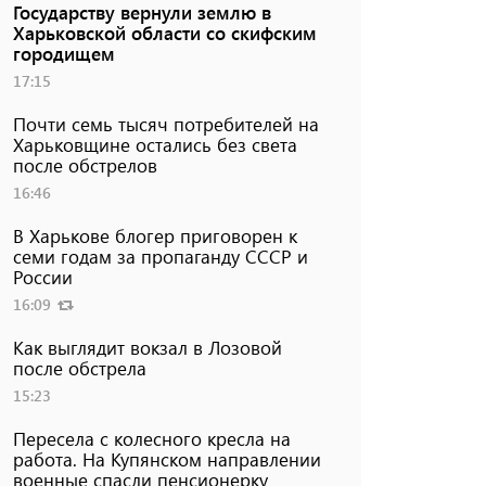
Государству вернули землю в
Харьковской области со скифским
городищем
17:15
Почти семь тысяч потребителей на
Харьковщине остались без света
после обстрелов
16:46
В Харькове блогер приговорен к
семи годам за пропаганду СССР и
России
16:09
Как выглядит вокзал в Лозовой
после обстрела
15:23
Пересела с колесного кресла на
работа. На Купянском направлении
военные спасли пенсионерку