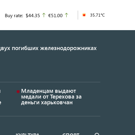
Buy rate:
$44.35
€51.00
35.71°C
up
up
 двух погибших железнодорожниках
и
Младенцам выдают
медали от Терехова за
е
деньги харьковчан