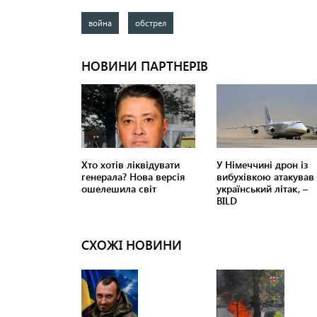
война
обстрел
СХОЖІ НОВИНИ