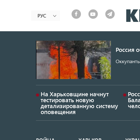
РУС
Россия 
Оккупанты
На Харьковщине начнут
Рос
тестировать новую
Бал
детализированную систему
чел
оповещения