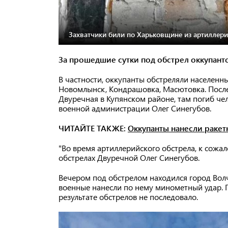
Захватчики били по Харьковщине из артиллери
За прошедшие сутки под обстрел оккупант
В частности, оккупанты обстреляли населенны
Новомлынск, Кондрашовка, Масютовка. После
Двуречная в Купянском районе, там погиб че
военной администрации Олег Синегубов.
ЧИТАЙТЕ ТАКЖЕ:
Оккупанты нанесли ракет
"Во время артиллерийского обстрела, к сожа
обстрелах Двуречной Олег Синегубов.
Вечером под обстрелом находился город Волч
военные нанесли по нему минометный удар. 
результате обстрелов не последовало.