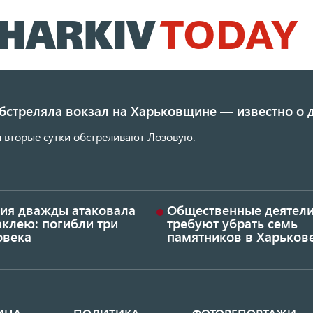
Перейти
к
основному
содержанию
обстреляла вокзал на Харьковщине — известно о
 вторые сутки обстреливают Лозовую.
сия дважды атаковала
Общественные деятел
аклею: погибли три
требуют убрать семь
овека
памятников в Харьков