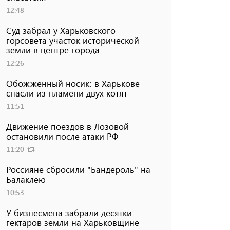
12:48
Суд забрал у Харьковского
горсовета участок исторической
земли в центре города
12:26
Обожженный носик: в Харькове
спасли из пламени двух котят
11:51
Движение поездов в Лозовой
остановили после атаки РФ
11:20
Россияне сбросили "Бандероль" на
Балаклею
10:53
У бизнесмена забрали десятки
гектаров земли на Харьковщине