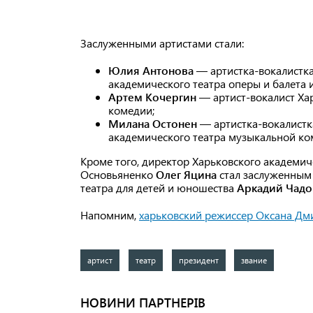
Заслуженными артистами стали:
Юлия Антонова
— артистка-вокалистка
академического театра оперы и балета 
Артем Кочергин
— артист-вокалист Ха
комедии;
Милана Остонен
— артистка-вокалистк
академического театра музыкальной ко
Кроме того, директор Харьковского академич
Основьяненко
Олег Яцина
стал заслуженным 
театра для детей и юношества
Аркадий Чадо
Напомним,
харьковский режиссер Оксана Д
артист
театр
президент
звание