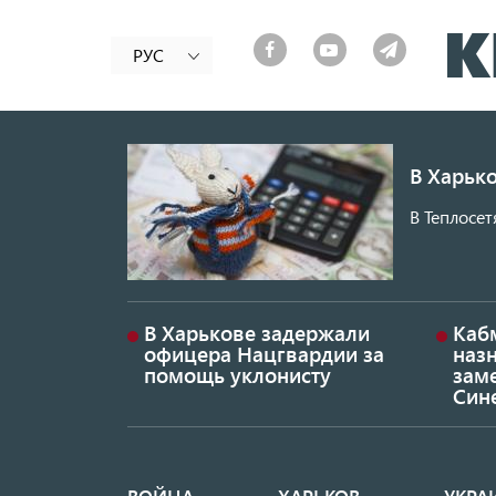
РУС
В Харько
В Теплосет
В Харькове задержали
Каб
офицера Нацгвардии за
наз
помощь уклонисту
заме
Син