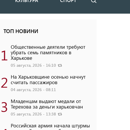
КУЛЬТУРА
СПОРТ
Поиск
ТОП НОВИНИ
Общественные деятели требуют
1
убрать семь памятников в
Харькове
05 августа, 2026 - 16:10
2
На Харьковщине осенью начнут
считать пассажиров
04 августа, 2026 - 08:11
3
Младенцам выдают медали от
Терехова за деньги харьковчан
05 августа, 2026 - 13:38
Российская армия начала штурмы