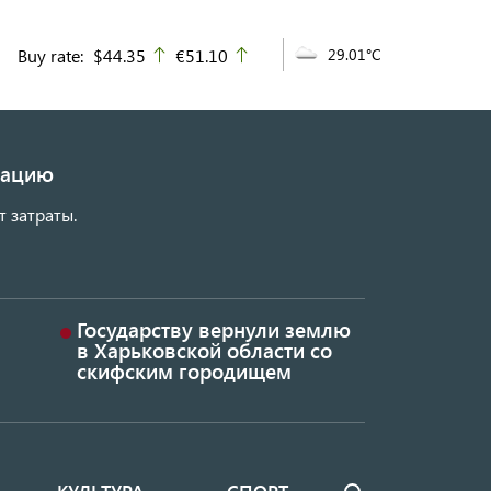
Buy rate:
$44.35
€51.10
29.01°C
up
up
изацию
т затраты.
Государству вернули землю
в Харьковской области со
скифским городищем