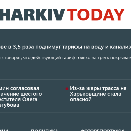
Перейти
к
основному
содержанию
ве в 3,5 раза поднимут тарифы на воду и канал
ях говорят, что действующий тариф только на треть покрывае
мин согласовал
Из-за жары трасса на
начение шестого
Харьковщине стала
стителя Олега
опасной
егубова