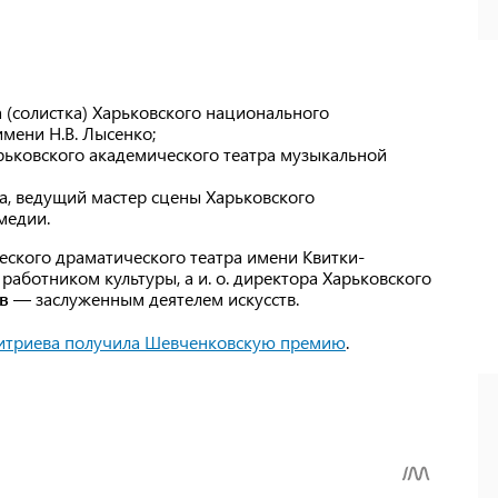
 (солистка) Харьковского национального
имени Н.В. Лысенко;
рьковского академического театра музыкальной
а, ведущий мастер сцены Харьковского
медии.
еского драматического театра имени Квитки-
работником культуры, а и. о. директора Харьковского
в
— заслуженным деятелем искусств.
митриева получила Шевченковскую премию
.