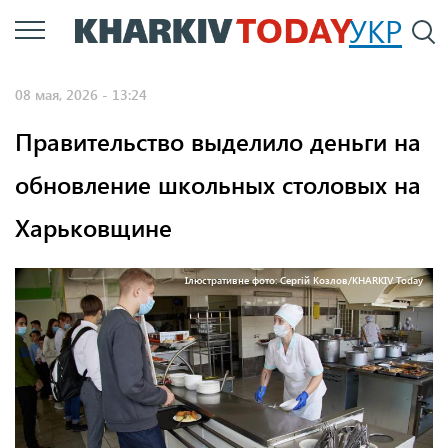
Перейти
УКР
По
к
основному
08 мая, 2026 - 13:24
содержанию
Правительство выделило деньги на
обновление школьных столовых на
Харьковщине
Ілюстративне фото: Сергій Козлов/KHARKIV Today