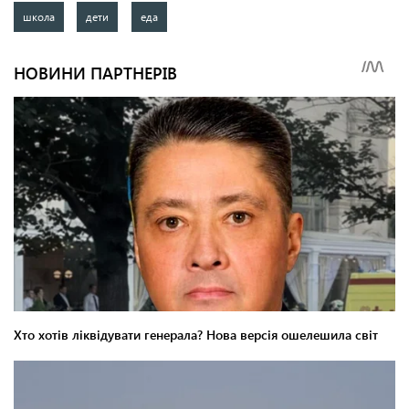
школа
дети
еда