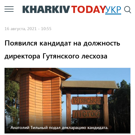
Перейти
УКР
По
к
основному
16 августа, 2021 - 10:55
содержанию
Появился кандидат на должность
директора Гутянского лесхоза
Анатолий Тильный подал декларацию кандидата.