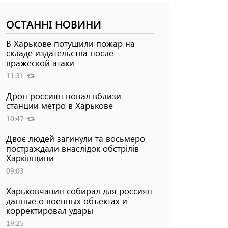
ОСТАННІ НОВИНИ
В Харькове потушили пожар на
складе издательства после
вражеской атаки
11:31
Дрон россиян попал вблизи
станции метро в Харькове
10:47
Двоє людей загинули та восьмеро
постраждали внаслідок обстрілів
Харківщини
09:03
Харьковчанин собирал для россиян
данные о военных объектах и ​​
корректировал удары
19:25