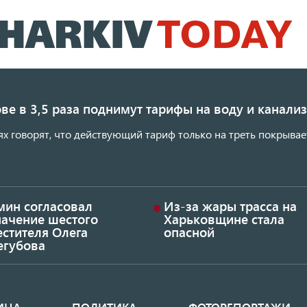
Перейти
к
основному
содержанию
ве в 3,5 раза поднимут тарифы на воду и канал
ях говорят, что действующий тариф только на треть покрывае
мин согласовал
Из-за жары трасса на
начение шестого
Харьковщине стала
стителя Олега
опасной
егубова