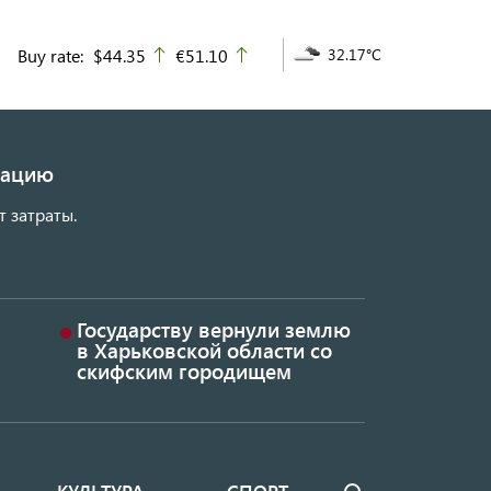
Buy rate:
$44.35
€51.10
32.17°C
up
up
изацию
т затраты.
Государству вернули землю
в Харьковской области со
скифским городищем