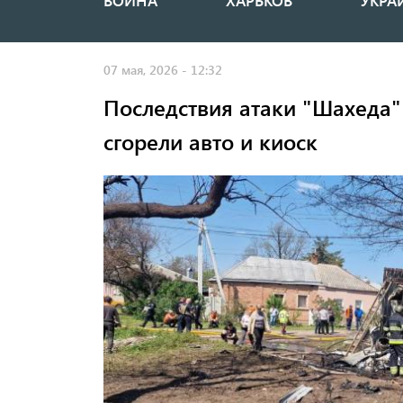
ВОЙНА
ХАРЬКОВ
УКРА
Основная
навигация
07 мая, 2026 - 12:32
Последствия атаки "Шахеда" 
сгорели авто и киоск