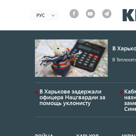
РУС
В Харько
В Теплосет
В Харькове задержали
Каб
офицера Нацгвардии за
наз
помощь уклонисту
заме
Син