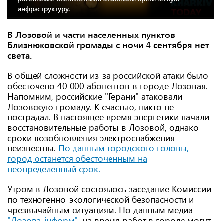
инфраструктуру.
В Лозовой и части населенных пунктов
Близнюковской громады с ночи 4 сентября нет
света.
В общей сложности из-за российской атаки было
обесточено 40 000 абонентов в городе Лозовая.
Напомним, российские "Герани" атаковали
Лозовскую громаду. К счастью, никто не
пострадал. В настоящее время энергетики начали
восстановительные работы в Лозовой, однако
сроки возобновления электроснабжения
неизвестны.
По данным городского головы,
город останется обесточенным на
неопределенный срок.
Утром в Лозовой состоялось заседание Комиссии
по техногенно-экологической безопасности и
чрезвычайным ситуациям. По данным медиа
"Лозова-інформ"
, на время работ в городе могут