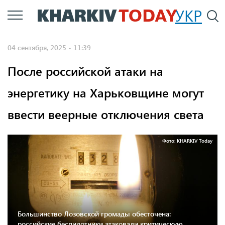
Перейти
УКР
По
к
основному
04 сентября, 2025 - 11:39
содержанию
После российской атаки на
энергетику на Харьковщине могут
ввести веерные отключения света
Фото: KHARKІV Today
Большинство Лозовской громады обесточена:
российские беспилотники атаковали критическую