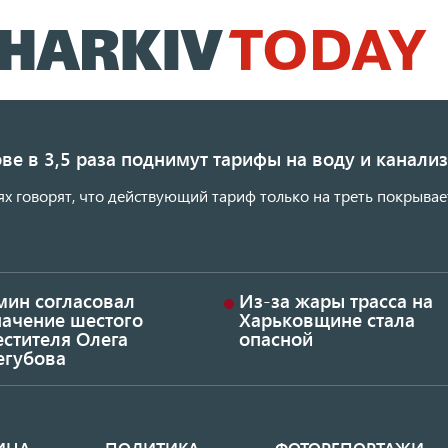
Перейти
к
основному
содержанию
ве в 3,5 раза поднимут тарифы на воду и канал
ях говорят, что действующий тариф только на треть покрывае
мин согласовал
Из-за жары трасса на
начение шестого
Харьковщине стала
стителя Олега
опасной
егубова