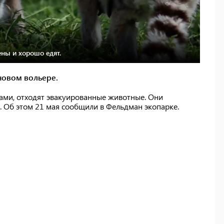
ны и хорошо едят.
новом вольере.
ами, отходят эвакуированные животные. Они
 Об этом 21 мая сообщили в Фельдман экопарке.