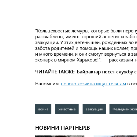
"Кольцехвостые лемуры, которые были перепу
расслаблены, имеют хороший аппетит и забот
эвакуации. У этих детенышей, рожденных во в
забота родителей и помощь наших коллег, п
и много времени, и они смогут вернуться в 
экопарк в мирном Харькове!", — рассказали т
ЧИТАЙТЕ ТАКЖЕ:
Байрактар несет службу 
Напомним,
нового хозяина ищут телятам
в ос
война
животные
эвакуация
Фельдман эко