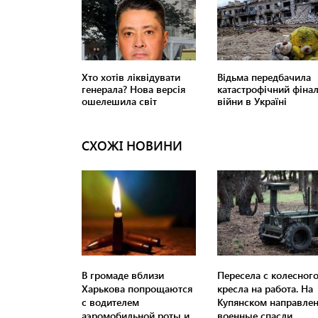
СХОЖІ НОВИНИ
В громаде вблизи
Пересела с колесног
Харькова попрощаются
кресла на работа. На
с водителем
Купянском направле
аэромобильной роты и
военные спасли