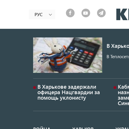
РУС
В Харько
В Теплосет
В Харькове задержали
Каб
офицера Нацгвардии за
наз
помощь уклонисту
заме
Син