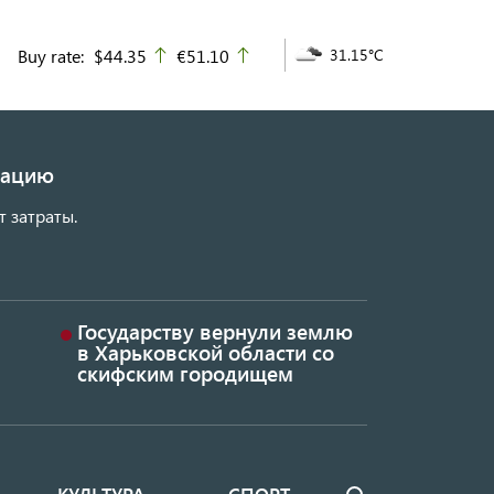
Buy rate:
$44.35
€51.10
31.15°C
up
up
изацию
т затраты.
Государству вернули землю
в Харьковской области со
скифским городищем