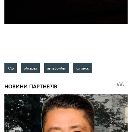
КАБ
обстрел
авиабомбы
Купянск