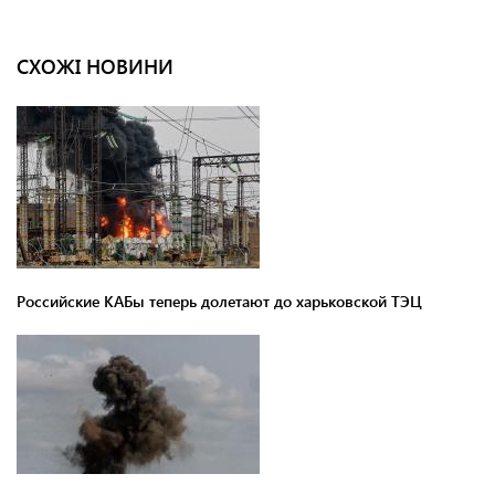
СХОЖІ НОВИНИ
Российские КАБы теперь долетают до харьковской ТЭЦ