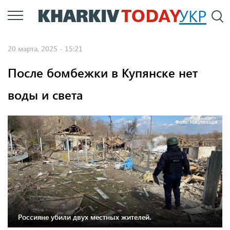
Перейти
УКР
По
к
основному
20 марта, 2025 - 15:21
содержанию
После бомбежки в Купянске нет
воды и света
Фото: Нацполіція
Россияне убили двух местных жителей.