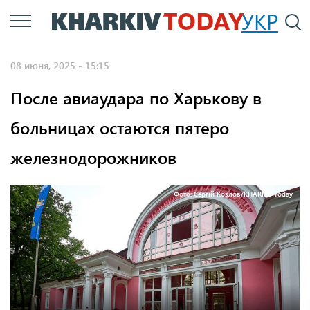
Перейти
УКР
По
к
основному
08 июня, 2025 - 15:15
содержанию
После авиаудара по Харькову в
больницах остаются пятеро
железнодорожников
Фото: Сергій Козлов/KHARKIV Today