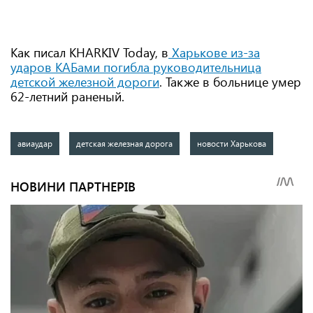
Как писал KHARKIV Today, в
Харькове из-за
ударов КАБами погибла руководительница
детской железной дороги
. Также в больнице умер
62-летний раненый.
авиаудар
детская железная дорога
новости Харькова